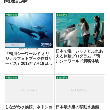
関連記事
水族館情報
水族館情報
日本で唯一シャチとふれあ
「鴨川シーワールド オリ
える体験プログラム 「鴨
ジナルフォトブック作成サ
川シーワールド満喫体験」
ービス」2013年7月19日
参加者募集 10月10日
（金）より開始
（木）より受付開始
水族館情報
水族館情報
しながわ水族館、水中ショ
日本最大級の移動水族館