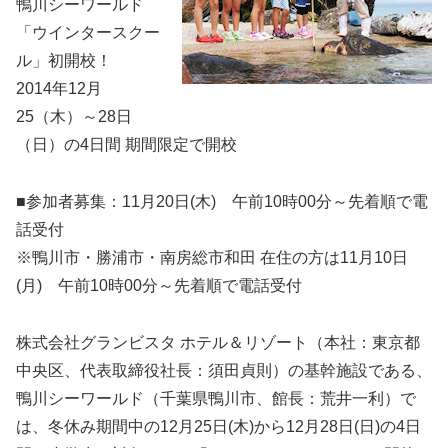
鴨川シーワールド
「ウインタースクー
ル」初開校！
2014年12月
25（木）～28日
（日）の4日間 期間限定で開校
■参加者募集：11月20日(木) 午前10時00分～先着順で電
話受付
※鴨川市・勝浦市・南房総市和田 在住の方は11月10日
(月) 午前10時00分～先着順で電話受付
株式会社グランビスタ ホテル＆リゾート（本社：東京都
中央区、代表取締役社長：須田貞則）の基幹施設である、
鴨川シーワールド（千葉県鴨川市、館長：荒井一利）で
は、冬休み期間中の12月25日(木)から12月28日(日)の4日