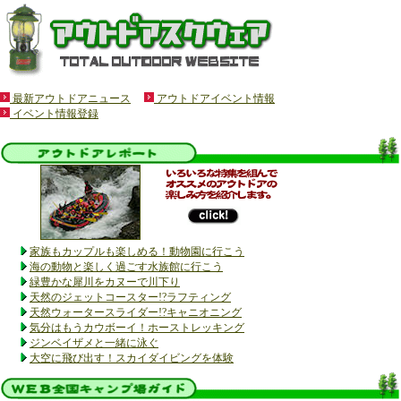
最新アウトドアニュース
アウトドアイベント情報
イベント情報登録
家族もカップルも楽しめる！動物園に行こう
海の動物と楽しく過ごす水族館に行こう
緑豊かな犀川をカヌーで川下り
天然のジェットコースター!?ラフティング
天然ウォータースライダー!?キャニオニング
気分はもうカウボーイ！ホーストレッキング
ジンベイザメと一緒に泳ぐ
大空に飛び出す！スカイダイビングを体験