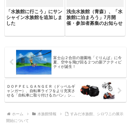
「水族館に行こう」にサン
浅虫水族館（青森）、「水
シャイン水族館を追加しま
族館に泊まろう」7月開
した
催・参加者募集のお知らせ
富士山２合目の遊園地「ぐりんぱ」に今
夏、空中を飛び回る２つの新アクティビ
ティが誕生！
ＤＯＰＰＥＬＧＡＮＧＥＲ（ドッペルギ
ャンガー）、自転車ライフをより充実さ
せる「自転車に取り付けるカバン」シリ
ーズを拡販
ホーム
水族館情報
すみだ水族館、シロワニの展示
開始について