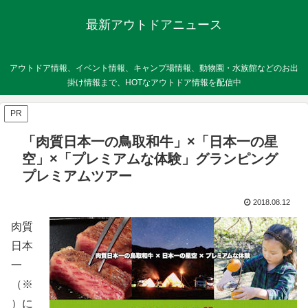
最新アウトドアニュース
アウトドア情報、イベント情報、キャンプ場情報、動物園・水族館などのお出
掛け情報まで、HOTなアウトドア情報を配信中
PR
「肉質日本一の鳥取和牛」×「日本一の星
空」×「プレミアムな体験」グランピング
プレミアムツアー
2018.08.12
肉質
日本
一
（※
）に