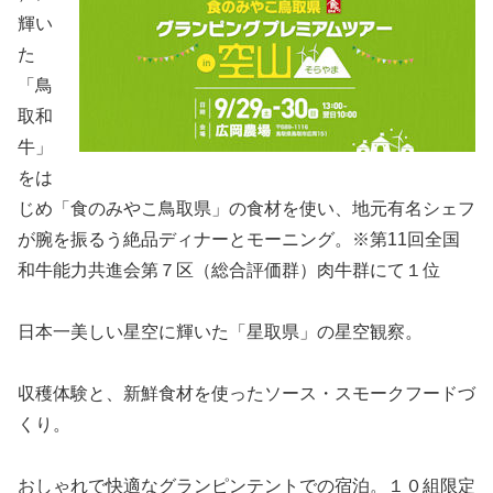
輝い
た
「鳥
取和
牛」
をは
じめ「食のみやこ鳥取県」の食材を使い、地元有名シェフ
が腕を振るう絶品ディナーとモーニング。※第11回全国
和牛能力共進会第７区（総合評価群）肉牛群にて１位
日本一美しい星空に輝いた「星取県」の星空観察。
収穫体験と、新鮮食材を使ったソース・スモークフードづ
くり。
おしゃれで快適なグランピンテントでの宿泊。１０組限定