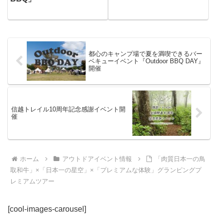
都心のキャンプ場で夏を満喫できるバー
ベキューイベント『Outdoor BBQ DAY』
開催
信越トレイル10周年記念感謝イベント開
催
ホーム
アウトドアイベント情報
「肉質日本一の鳥
取和牛」×「日本一の星空」×「プレミアムな体験」グランピングプ
レミアムツアー
[cool-images-carousel]