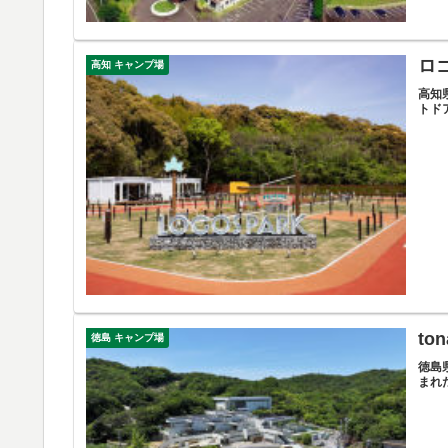
ロ
高知 キャンプ場
高知
トド
to
徳島 キャンプ場
徳島
まれ