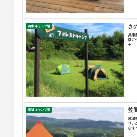
さ
兵庫 キャンプ場
兵庫
腹に
ャー
笠
茨城 キャンプ場
茨城
り、
なキ