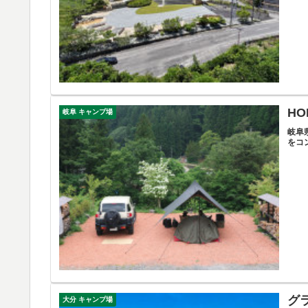
HO
岐阜 キャンプ場
岐阜
をコ
グ
大分 キャンプ場