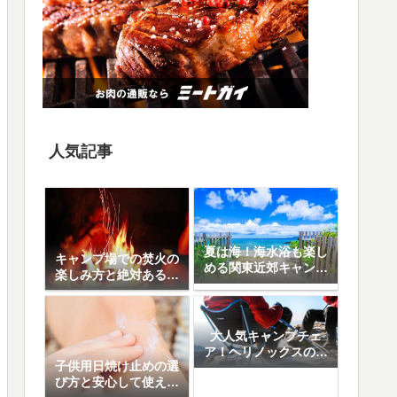
人気記事
夏は海！海水浴も楽し
キャンプ場での焚火の
める関東近郊キャンプ
楽しみ方と絶対あると
場10選
便利なアイテム8選
大人気キャンプチェ
ア！ヘリノックスの魅
子供用日焼け止めの選
力と人気の5モデル徹
び方と安心して使える
底比較