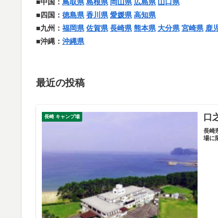
■中国：
鳥取県
島根県
岡山県
広島県
山口県
■四国：
徳島県
香川県
愛媛県
高知県
■九州：
福岡県
佐賀県
長崎県
熊本県
大分県
宮崎県
鹿
■沖縄：
沖縄県
最近の投稿
口
長崎 キャンプ場
長崎
場に