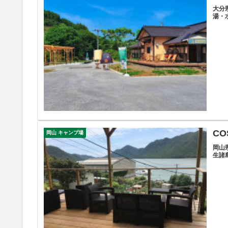
大分
湯・
CO
岡山 キャンプ場
岡山
生諸