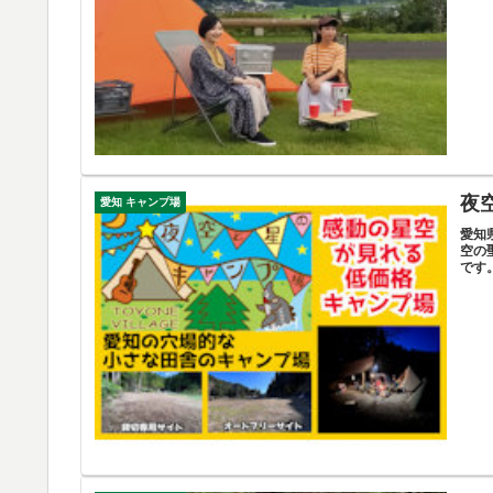
夜
愛知 キャンプ場
愛知
空の
です