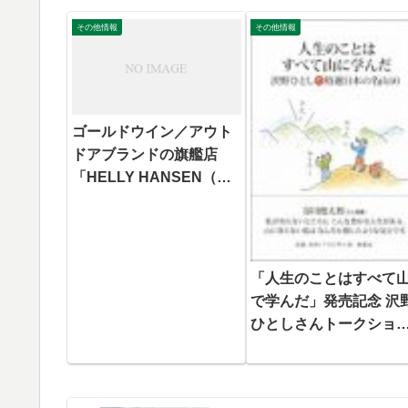
その他情報
その他情報
ゴールドウイン／アウト
ドアブランドの旗艦店
「HELLY HANSEN（ヘ
リーハンセン）原宿店」
オープン
「人生のことはすべて
で学んだ」発売記念 沢
ひとしさんトークショ
＆サイン会