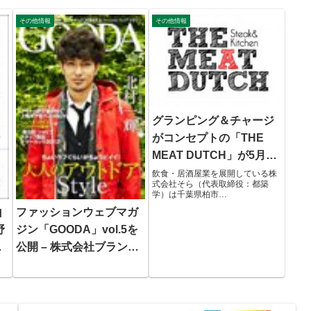
その他情報
その他情報
グランピング＆チャージ
がコンセプトの「THE
MEAT DUTCH」が5月27
日、KASHIWANOHA
飲食・居酒屋業を展開している株
式会社そら（代表取締役：都築
T-SITEにオープン！！
学）は千葉県柏市
「KASHIWANOHA T-SITE」に
山
ファッションウェブマガ
THE MEAT DUTCHを2017年５月
27日にオープンいたします。THE
野
ジン「GOODA」vol.5を
MEAT DUTCは、グランピング
ー
公開 – 株式会社ブランジ
【グラマラ...
スタ