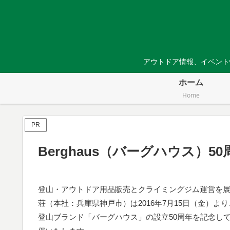
アウトドア情報、イベント
ホーム
Home
PR
Berghaus（バーグハウス）
登山・アウトドア用品販売とクライミングジム運営を
荘（本社：兵庫県神戸市）は2016年7月15日（金）よ
登山ブランド「バーグハウス」の設立50周年を記念し