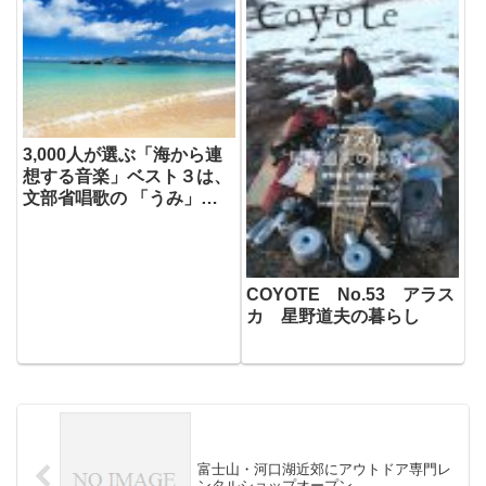
3,000人が選ぶ「海から連
想する音楽」ベスト３は、
文部省唱歌の 「うみ」、
「ＴＳＵＮＡＭＩ」、
「海・その愛」
COYOTE No.53 アラス
カ 星野道夫の暮らし
富士山・河口湖近郊にアウトドア専門レ
ンタルショップオープン