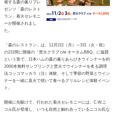
催する森の薫りプレ
ゼンツ「森のレスト
ラン」着火セレモニ
ーが開催されまし
た。
「森のレストラン」は、11月2日（月）～3日（火・祝）
の2日間に開催の「焚火クラブ c/w オータムBBQ」に協賛
という形で、日本ハムの森の薫りあらびきウインナーを約
2000本無料サンプリングと焚火でウインナーを炙る調理
法コッコマッカラ（注）体験、そして季節の野菜とウイン
ナーを一緒に直火で焼いて食べるグリルレシピ体験イベン
ト。
開催に先駆けて、行われた着火セレモニーには、C.W.ニ
コル氏が登場し、いつも自然と触れ合っているニコル氏な