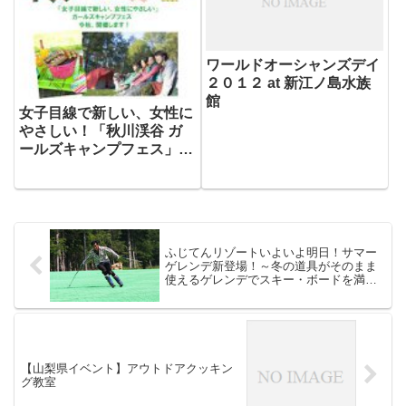
ワールドオーシャンズデイ
２０１２ at 新江ノ島水族
館
女子目線で新しい、女性に
やさしい！「秋川渓谷 ガ
ールズキャンプフェス」開
催のお知らせ
ふじてんリゾートいよいよ明日！サマー
ゲレンデ新登場！～冬の道具がそのまま
使えるゲレンデでスキー・ボードを満
喫！～
【山梨県イベント】アウトドアクッキン
グ教室