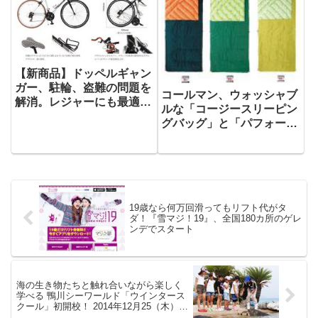
【新商品】ドッペルギャン
ガー、駐輪、盗難の問題を
コールマン、ウォッシャブ
解消。レジャーにも最適な
ルな「コージースリーピン
折りたたみできる大径クロ
グバッグ」と「パフォーマ
スバイクを発売
ー」、手足を出して動ける
スリーピングバッグ「コル
ネット」を3月上旬に新発
売！【コールマン ジャパ
ン新製品情報】
19歳なら何万回滑ってもリフト代がタ
ダ！『雪マジ！19』、全国180カ所のゲレ
ンデでスタート
海の生き物たちと触れ合いながら楽しく
学べる 鴨川シーワールド「ウインタース
クール」初開校！ 2014年12月25（木）～
28日（日）の4日間 期間限定で開校