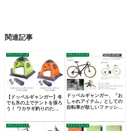
関連記事
アウトドアグッズ
アウトドアグッズ
ドッペルギャンガー、「お
【ドッペルギャンガー】冬
しゃれアイテム」としての
でも氷の上でテントを張ろ
自転車が欲しいファッショ
う！ ワカサギ釣りのため
ニスタのための、ロード
のテント、大人数用を発
系“ アクセサリーバイク”
売。
発売。
アウトドアグッズ
アウトドアグッズ