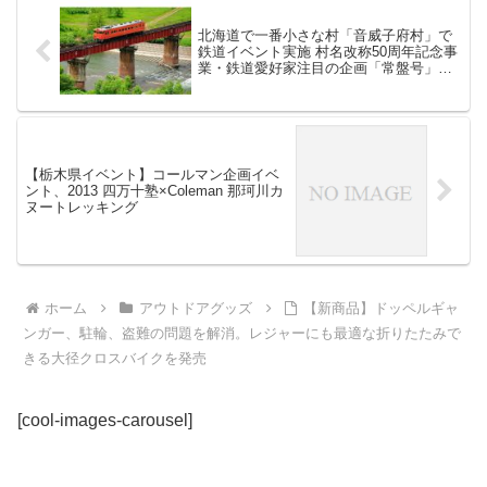
オ...
北海道で一番小さな村「音威子府村」で
鉄道イベント実施 村名改称50周年記念事
業・鉄道愛好家注目の企画「常盤号」運
行と鉄道の村、歴史の旅
【栃木県イベント】コールマン企画イベ
ント、2013 四万十塾×Coleman 那珂川カ
ヌートレッキング
ホーム
アウトドアグッズ
【新商品】ドッペルギャ
ンガー、駐輪、盗難の問題を解消。レジャーにも最適な折りたたみで
きる大径クロスバイクを発売
[cool-images-carousel]