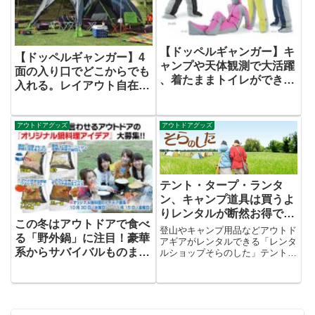
【ドッペルギャンガー】キ
【ドッペルギャンガー】4
ャンプや天体観測で大活躍
面の入り口でどこからでも
、着たままトイレができる
入れる。レイアウト自在の
人型シュラフを発売開始。
ワンタッチスクリーンター
プを発売開始。
アウトドアグッズ
アウトドアグッズ
テント・タープ・ランタ
ン、キャンプ道具は買うよ
りレンタルが断然お得で
この冬はアウトドアで食べ
す。
登山やキャンプ用品などアウトド
る「野外鍋」に注目！豪華
アギアがレンタルできる「レンタ
系からサバイバルものま
ルショップそらのした」テントや
シュラフ、バーベキューグッズな
で、あなたのオリジナル野
どキャンプアイテムが多数取り揃
外鍋メニューを大募集！
えられています。キャンプを始め
たら道具をいろいろ揃えたくなっ
てしまうものですが、シーズン