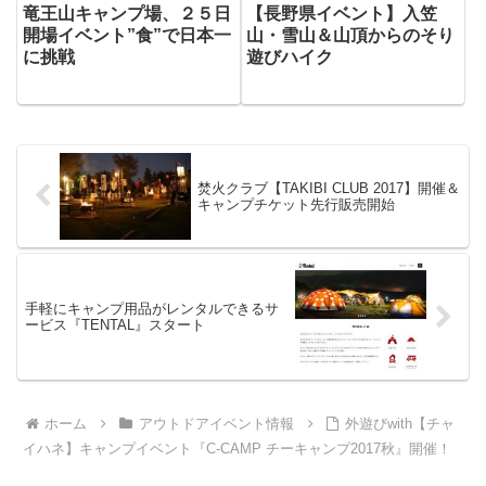
竜王山キャンプ場、２５日
【長野県イベント】入笠
開場イベント”食”で日本一
山・雪山＆山頂からのそり
に挑戦
遊びハイク
焚火クラブ【TAKIBI CLUB 2017】開催＆
キャンプチケット先行販売開始
手軽にキャンプ用品がレンタルできるサ
ービス『TENTAL』スタート
ホーム
アウトドアイベント情報
外遊びwith【チャ
イハネ】キャンプイベント『C-CAMP チーキャンプ2017秋』開催！