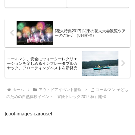
wow」
[花火特集2017] 関東の花火大会観覧ツア
ーのご紹介（8月開催）
コールマン、安全にウォーターレクリエ
ーションを楽しめるインフレータブルカ
ヤック、フローティングベストを新発売
ホーム
アウトドアイベント情報
コールマン 子ども
のための自然体験イベント『冒険トレック2017 秋』開催
[cool-images-carousel]