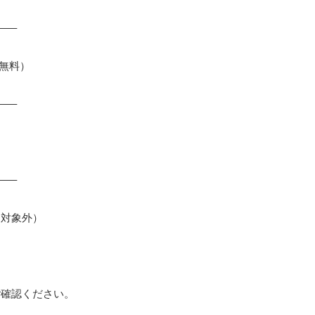
—–
満無料）
—–
—–
ド対象外）
ご確認ください。