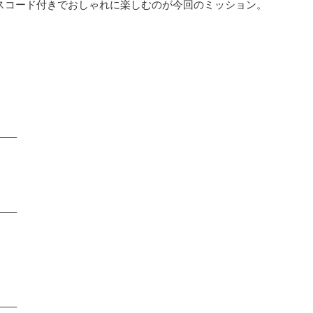
レスコード付きでおしゃれに楽しむのが今回のミッション。
—–
—–
—–