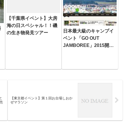
【千葉県イベント】大房
海の日スペシャル！！磯
幡
日本最大級のキャンプイ
の生き物発見ツアー
）
ベント「GO OUT
JAMBOREE」2015開催
決定
と
【東京都イベント】第１回お台場しおか
売
ぜマラソン