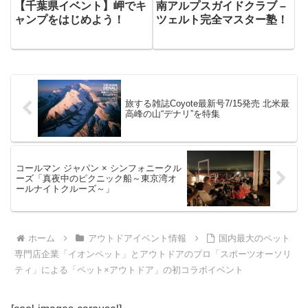
【千葉県イベント】岬でキ
南アルプスガイドクラブ –
ャンプをはじめよう！
ツェルト完全マスター塾！
旅する雑誌Coyote最新号7/15発売 北米最
高峰の山“デナリ”を特集
コールマン ジャパン × シンフォニークル
ーズ「真夜中のピクニック船～東京湾オ
ールナイトクルーズ～」
ホーム
アウトドアイベント情報
国内最大のペット
専門店企業「イオンペット」とアウトドアのプロ「スポーツオーソリ
ティ」による「ペット×アウトドア」の初コラボイベント