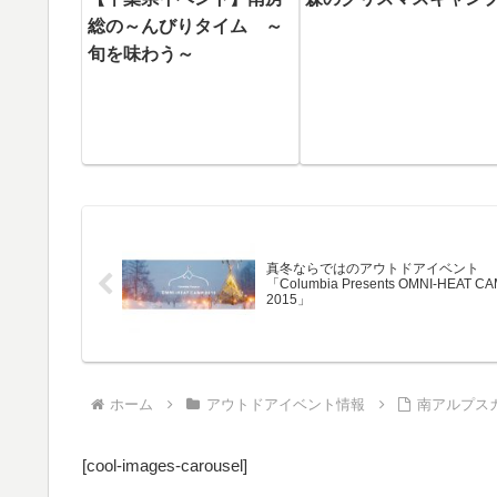
総の～んびりタイム ～
旬を味わう～
真冬ならではのアウトドアイベント
「Columbia Presents OMNI-HEAT C
2015」
ホーム
アウトドアイベント情報
南アルプス
[cool-images-carousel]