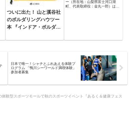
ー（所在地：山梨県富士河口湖
町、代表取締役：金丸一郎）は、
自然共生型アウトドアパーク「フ
ついに出た！ 山と溪谷社
ォレストアドベンチャー・長野」
のボルダリングハウツー
を飯綱高原キャンプ場隣接地（長
野県長野市）にて、「フォレスト
本 『インドア・ボルダリ
アドベンチャー・蓼科」を東急リ
ゾ...
ング練習帖』
日本で唯一！シャチとふれあえる体験プ
テ
ログラム 「鴨川シーワールド満喫体験」
参加者募集
の体験型スポーツモールで秋のスポーツイベント『あるく＆健康フェス