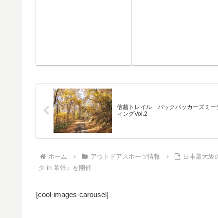
信越トレイル バックパッカーズミー
ィングVol.2
ホーム
アウトドアスポーツ情報
日本最大級
タ in 幕張』を開催
[cool-images-carousel]