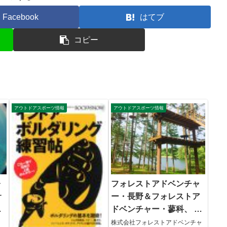
Facebook
はてブ
コピー
アウトドアスポーツ情報
アウトドアスポーツ情報
ォ
フォレストアドベンチャ
サ
ー・長野＆フォレストア
ドベンチャー・蓼科、 オ
ープン
株式会社フォレストアドベンチャ