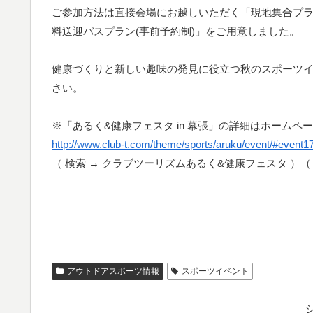
ご参加方法は直接会場にお越しいただく「現地集合プラ
料送迎バスプラン(事前予約制)」をご用意しました。
健康づくりと新しい趣味の発見に役立つ秋のスポーツイベ
さい。
※「あるく&健康フェスタ in 幕張」の詳細はホームペ
http://www.club-t.com/theme/sports/aruku/event/#event1
（ 検索 → クラブツーリズムあるく&健康フェスタ ）（ 
アウトドアスポーツ情報
スポーツイベント