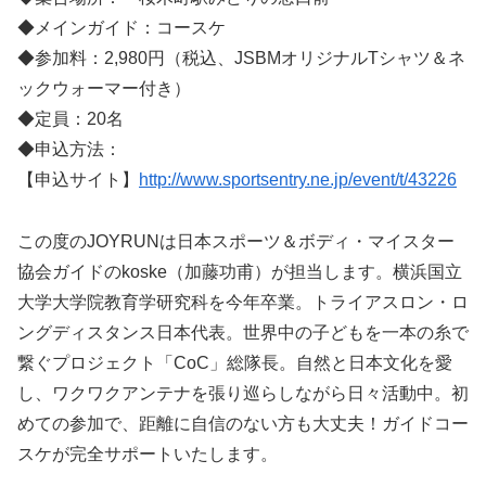
◆メインガイド：コースケ
◆参加料：2,980円（税込、JSBMオリジナルTシャツ＆ネ
ックウォーマー付き）
◆定員：20名
◆申込方法：
【申込サイト】
http://www.sportsentry.ne.jp/event/t/43226
この度のJOYRUNは日本スポーツ＆ボディ・マイスター
協会ガイドのkoske（加藤功甫）が担当します。横浜国立
大学大学院教育学研究科を今年卒業。トライアスロン・ロ
ングディスタンス日本代表。世界中の子どもを一本の糸で
繋ぐプロジェクト「CoC」総隊長。自然と日本文化を愛
し、ワクワクアンテナを張り巡らしながら日々活動中。初
めての参加で、距離に自信のない方も大丈夫！ガイドコー
スケが完全サポートいたします。