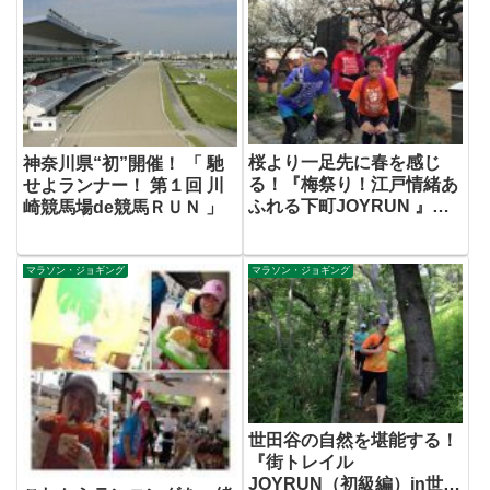
桜より一足先に春を感じ
神奈川県“初”開催！ 「 馳
る！『梅祭り！江戸情緒あ
せよランナー！ 第１回 川
ふれる下町JOYRUN 』開
崎競馬場de競馬ＲＵＮ 」
催！
マラソン・ジョギング
マラソン・ジョギング
世田谷の自然を堪能する！
『街トレイル
JOYRUN（初級編）in世田