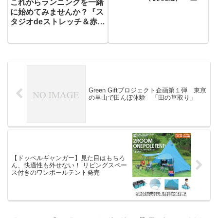
これからランニングを一緒
谷』
に始めてみませんか？『ス
タジオdeストレッチ＆赤坂
御所deスロージョグ
☆JOYRUN』
Green Giftプロジェクト企画第１弾 東京
の里山で田んぼ体験 「田の草取り」
【ドッペルギャンガー】見た目はもちろ
ん、快適性も外せない！ リビングスペー
ス付きのワンポールテント発売