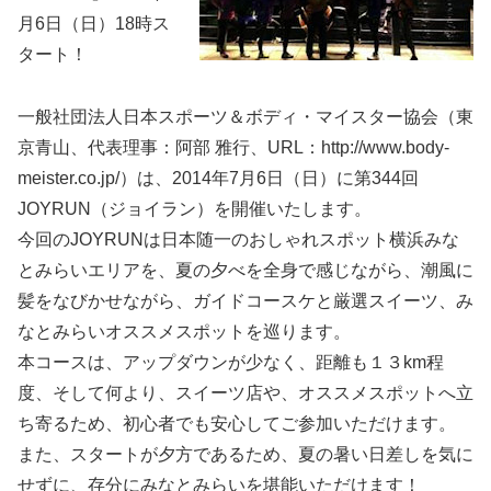
月6日（日）18時ス
タート！
一般社団法人日本スポーツ＆ボディ・マイスター協会（東
京青山、代表理事：阿部 雅行、URL：http://www.body-
meister.co.jp/）は、2014年7月6日（日）に第344回
JOYRUN（ジョイラン）を開催いたします。
今回のJOYRUNは日本随一のおしゃれスポット横浜みな
とみらいエリアを、夏の夕べを全身で感じながら、潮風に
髪をなびかせながら、ガイドコースケと厳選スイーツ、み
なとみらいオススメスポットを巡ります。
本コースは、アップダウンが少なく、距離も１３km程
度、そして何より、スイーツ店や、オススメスポットへ立
ち寄るため、初心者でも安心してご参加いただけます。
また、スタートが夕方であるため、夏の暑い日差しを気に
せずに、存分にみなとみらいを堪能いただけます！