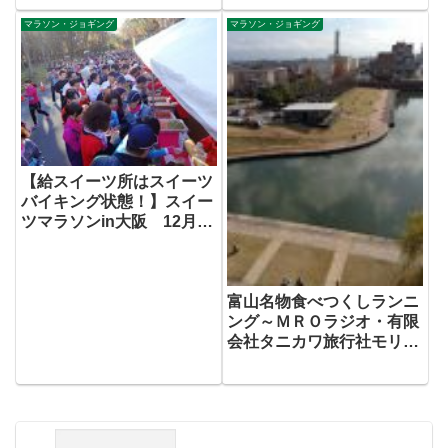
マラソン・ジョギング
マラソン・ジョギング
【給スイーツ所はスイーツ
バイキング状態！】スイー
ツマラソンin大阪 12月14
日(日)開催
富山名物食べつくしランニ
ング～ＭＲＯラジオ・有限
会社タニカワ旅行社モリカ
ワ会長と巡る「富山あんな
とこ・こんなとこ」～