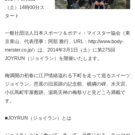
（土）14時00分ス
タート
一般社団法人日本スポーツ＆ボディ・マイスター協会（東
京青山、代表理事：阿部 雅行、URL：http://www.body-
meister.co.jp/）は、2014年3月1日（土）に第275回
JOYRUN（ジョイラン）を開催いたします。
梅満開の初春に江戸情緒溢れる下町を走って巡るスイーツ
ジョイラン。芭蕉の旧居跡の記念館、横綱の碑、水天宮、
小伝馬町牢屋敷跡、湯島天神の梅祭りと見どころ満載で
す。
■JOYRUN（ジョイラン）とは