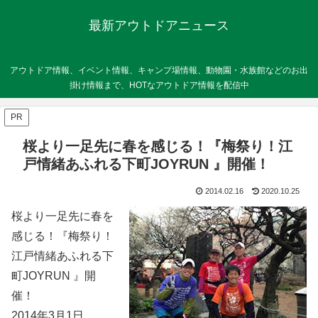
最新アウトドアニュース
アウトドア情報、イベント情報、キャンプ場情報、動物園・水族館などのお出
掛け情報まで、HOTなアウトドア情報を配信中
PR
桜より一足先に春を感じる！『梅祭り！江
戸情緒あふれる下町JOYRUN 』開催！
2014.02.16
2020.10.25
桜より一足先に春を
感じる！『梅祭り！
江戸情緒あふれる下
町JOYRUN 』開
催！
2014年3月1日