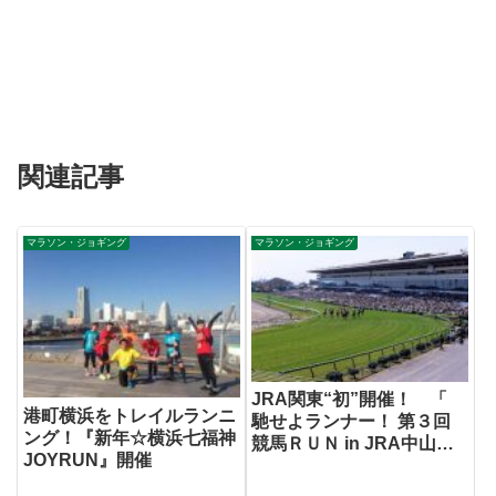
関連記事
マラソン・ジョギング
マラソン・ジョギング
JRA関東“初”開催！ 「
港町横浜をトレイルランニ
馳せよランナー！ 第３回
ング！『新年☆横浜七福神
競馬ＲＵＮ in JRA中山競
JOYRUN』開催
馬場 」