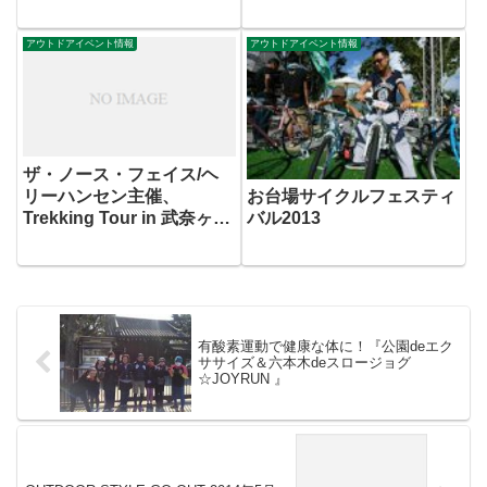
アウトドアイベント情報
アウトドアイベント情報
ザ・ノース・フェイス/ヘ
リーハンセン主催、
お台場サイクルフェスティ
Trekking Tour in 武奈ヶ岳
バル2013
（滋賀） 京都エリアトレ
ッキングイベント
有酸素運動で健康な体に！『公園deエク
ササイズ＆六本木deスロージョグ
☆JOYRUN 』