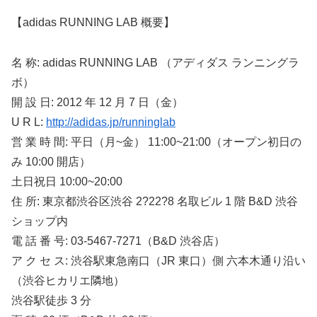
【adidas RUNNING LAB 概要】
名 称: adidas RUNNING LAB （アディダス ランニングラ
ボ）
開 設 日: 2012 年 12 月 7 日（金）
U R L:
http://adidas.jp/runninglab
営 業 時 間: 平日（月~金） 11:00~21:00（オープン初日の
み 10:00 開店）
土日祝日 10:00~20:00
住 所: 東京都渋谷区渋谷 2?22?8 名取ビル 1 階 B&D 渋谷
ショップ内
電 話 番 号: 03-5467-7271（B&D 渋谷店）
ア ク セ ス: 渋谷駅東急南口（JR 東口）側 六本木通り沿い
（渋谷ヒカリエ隣地）
渋谷駅徒歩 3 分