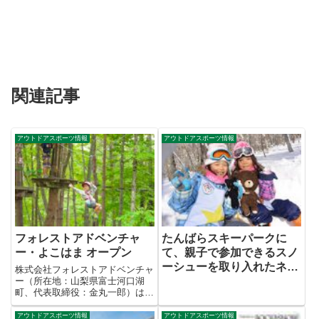
関連記事
アウトドアスポーツ情報
アウトドアスポーツ情報
フォレストアドベンチャ
たんばらスキーパークに
ー・よこはま オープン
て、親子で参加できるスノ
ーシューを取り入れたネイ
株式会社フォレストアドベンチャ
チャープログラム
ー（所在地：山梨県富士河口湖
町、代表取締役：金丸一郎）は、
自然共生型アウトドアパーク「フ
ォレストアドベンチャー・よこは
アウトドアスポーツ情報
アウトドアスポーツ情報