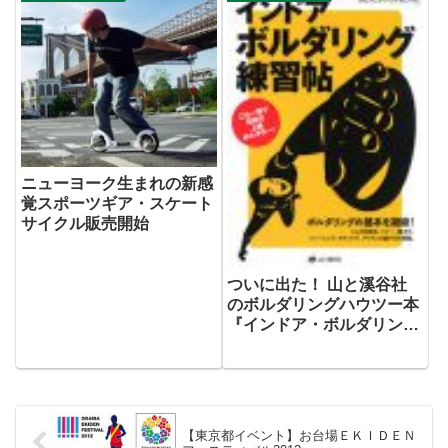
ま」を、第33回全国都市緑化よ
こはまフェア・里山ガーデン会場
内（横浜市旭区）にて、3月25
日...
ニューヨーク生まれの新感
覚スポーツギア・スケート
サイクル販売開始
ついに出た！ 山と溪谷社
のボルダリングハウツー本
『インドア・ボルダリング
練習帖』
【東京都イベント】お台場ＥＫＩＤＥＮ