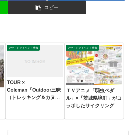
コピー
アウトドアイベント情報
アウトドアイベント情報
TOUR ×
Coleman『Outdoor三昧
ＴＶアニメ「弱虫ペダ
園
（トレッキング＆カヌ
ル」×「茨城県境町」がコ
ー）』
ラボしたサイクリングカ
フェで期間限定イベント
開催