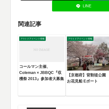
LINE
関連記事
アウトドアイベント情報
アウトドアイベント情報
コールマン主催、
Coleman × JBBQC『収
【京都府】背割堤公
穫祭 2013』参加者大募集
お花見船 Eボート