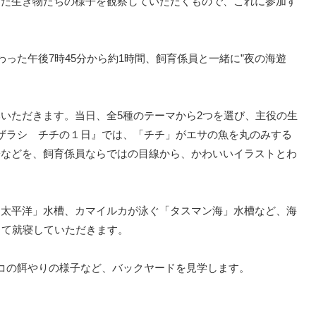
けた生き物たちの様子を観察していただくもので、これに参加す
った午後7時45分から約1時間、飼育係員と一緒に”夜の海遊
いただきます。当日、全5種のテーマから2つを選び、主役の生
ザラシ チチの１日』では、「チチ」がエサの魚を丸のみする
子などを、飼育係員ならではの目線から、かわいいイラストとわ
「太平洋」水槽、カマイルカが泳ぐ「タスマン海」水槽など、海
って就寝していただきます。
コの餌やりの様子など、バックヤードを見学します。