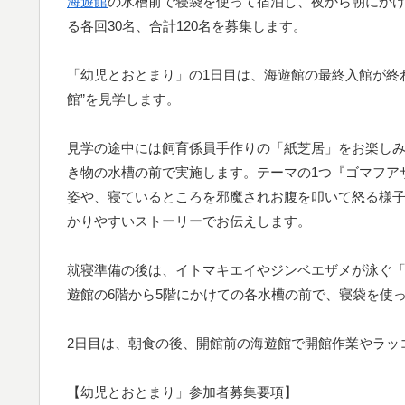
海遊館
の水槽前で寝袋を使って宿泊し、夜から朝にか
る各回30名、合計120名を募集します。
「幼児とおとまり」の1日目は、海遊館の最終入館が終わ
館”を見学します。
見学の途中には飼育係員手作りの「紙芝居」をお楽しみ
き物の水槽の前で実施します。テーマの1つ『ゴマフア
姿や、寝ているところを邪魔されお腹を叩いて怒る様
かりやすいストーリーでお伝えします。
就寝準備の後は、イトマキエイやジンベエザメが泳ぐ
遊館の6階から5階にかけての各水槽の前で、寝袋を使
2日目は、朝食の後、開館前の海遊館で開館作業やラッ
【幼児とおとまり」参加者募集要項】