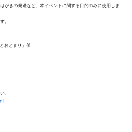
信はがきの発送など、本イベントに関する目的のみに使用しま
ます。
幼児とおとまり」係
さい。
ml