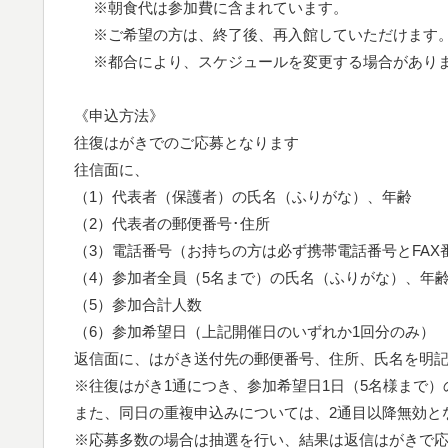
※朝食代は参加費に含まれています。
※ご希望の方は、終了後、再入館していただけます
※都合により、スケジュールを変更する場合があり
《申込方法》
往復はがきでのご応募となります
往信面に、
（1）代表者（保護者）の氏名（ふりがな）、年齢
（2）代表者の郵便番号･住所
（3）電話番号（お持ちの方は必ず携帯電話番号とFAX
（4）参加者全員（5名まで）の氏名（ふりがな）、年
（5）参加合計人数
（6）参加希望日（上記開催日のいずれか1回分のみ）
返信面に、はがき送付先の郵便番号、住所、氏名を明
※往復はがき1通につき、参加希望日1日（5名様まで）
また、同日の重複申込みについては、2通目以降無効と
※応募多数の場合は抽選を行い、結果は返信はがきで