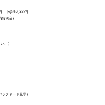
円、中学生3,300円、
も消費税込）
さい。）
バックヤード見学）