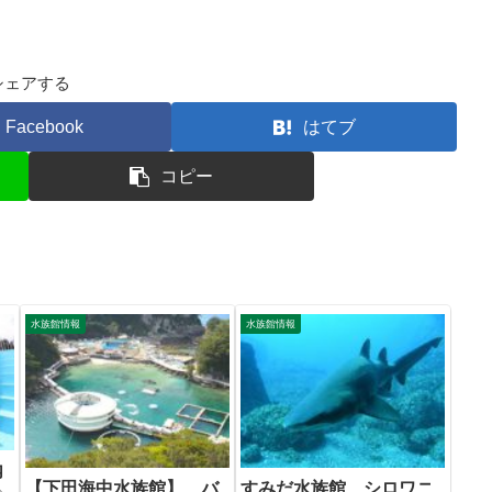
シェアする
Facebook
はてブ
コピー
水族館情報
水族館情報
内
【下田海中水族館】 バ
すみだ水族館、シロワニ