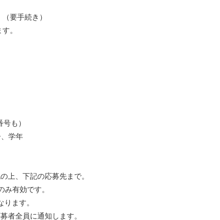
。（要手続き）
ます。
番号も）
齢、学年
記の上、下記の応募先まで。
のみ有効です。
なります。
応募者全員に通知します。