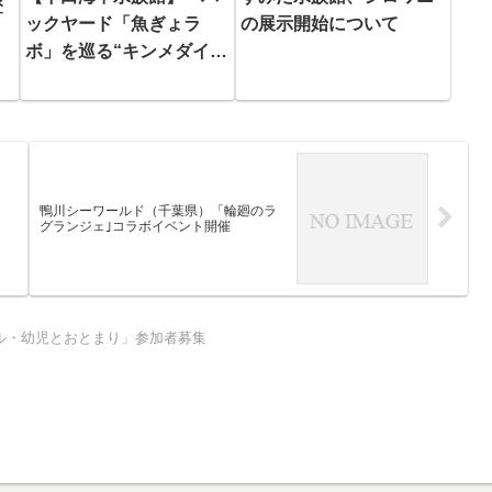
登
ックヤード「魚ぎょラ
の展示開始について
ボ」を巡る“キンメダイの
全貌” 早わかりツアー新
登場！！
鴨川シーワールド（千葉県）「輪廻のラ
グランジェ｣コラボイベント開催
ル・幼児とおとまり」参加者募集