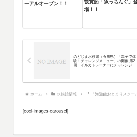
観賞船「魚っちんぐ」
ーアルオープン！！
場！！
のどじま水族館（石川県）「親子で体
験！チャレンジメニュー」の開催 第2
回 イルカトレーナーにチャレンジ
ホーム
水族館情報
「海遊館おとまりスクー
[cool-images-carousel]