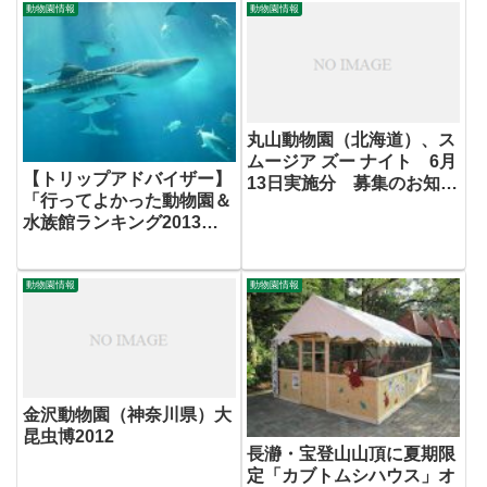
動物園情報
動物園情報
丸山動物園（北海道）、ス
ムージア ズー ナイト 6月
【トリップアドバイザー】
13日実施分 募集のお知ら
「行ってよかった動物園＆
せ
水族館ランキング2013」
を発表
動物園情報
動物園情報
金沢動物園（神奈川県）大
昆虫博2012
長瀞・宝登山山頂に夏期限
定「カブトムシハウス」オ