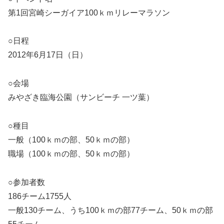
第1回宮崎シーガイア100ｋｍリレーマラソン
○日程
2012年6月17日（日）
○会場
みやざき臨海公園（サンビーチ 一ツ葉）
○種目
一般（100ｋｍの部、50ｋｍの部）
職場（100ｋｍの部、50ｋｍの部）
○参加者数
186チーム1755人
一般130チーム、うち100ｋｍの部77チーム、50ｋｍの部