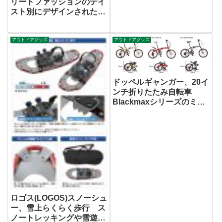
リートファッションのテイ
一張二役の” 縁側つき” テ
スト別にデザインされた、
ント発売
クロスバイク発売
アウトドアグッズ
アウトドアグッズ
ドッペルギャンガー、20イ
ンチ折りたたみ自転車
Blackmaxシリーズのミリ
タリーデザインモデルを発
売
ロゴス(LOGOS)スノーシュ
ー、雪上らくらく歩行 ス
ノートレッキングや雪遊び