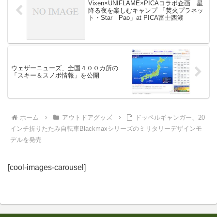
Vixen×UNIFLAME×PICAコラボ企画 星
降る夜を楽しむキャンプ 「焚火プラネッ
ト・Star Pao」at PICA富士西湖
ウェザーニューズ、全国４００カ所の
「スキー＆スノボ情報」を公開
ホーム
アウトドアグッズ
ドッペルギャンガー、20
インチ折りたたみ自転車Blackmaxシリーズのミリタリーデザインモ
デルを発売
[cool-images-carousel]