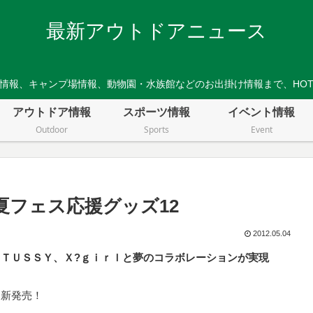
最新アウトドアニュース
情報、キャンプ場情報、動物園・水族館などのお出掛け情報まで、HO
アウトドア情報
スポーツ情報
イベント情報
Outdoor
Sports
Event
夏フェス応援グッズ12
2012.05.04
ＴＵＳＳＹ、Ｘ?ｇｉｒｌと夢のコラボレーションが実現
り新発売！