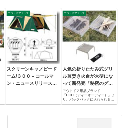
アウトドアグッズ
アウトドアグッズ
き
が
スクリーンキャノピード
人気の折りたたみ式グリ
ーム/３００ – コールマ
ル兼焚き火台が大型にな
ン・ニュースリリース
って新発売「秘密のグリ
（2012/02上旬に新発売）
ルさん」
アウトドア用品ブランド
「DOD（ディーオーディー）」よ
り、バックパックに入れられる折
りたたみ式BBQグリル兼焚き火台
「秘密のグリルさん」が新発売さ
れました。「秘密のグリルさん」
は、昨年発売されたコンパクトな
折りたたみ式BBQグリル兼焚き火
台...