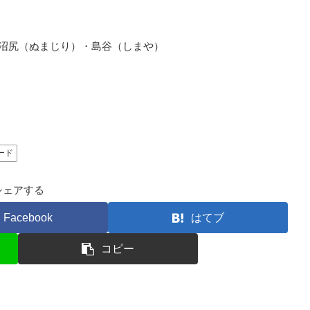
: 沼尻（ぬまじり）・島谷（しまや）
ード
シェアする
Facebook
はてブ
コピー