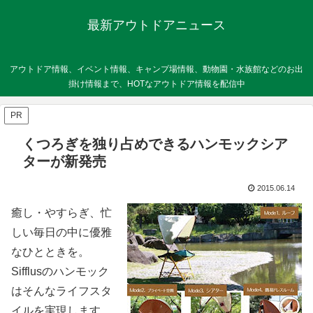
最新アウトドアニュース
アウトドア情報、イベント情報、キャンプ場情報、動物園・水族館などのお出
掛け情報まで、HOTなアウトドア情報を配信中
PR
くつろぎを独り占めできるハンモックシア
ターが新発売
2015.06.14
癒し・やすらぎ、忙
しい毎日の中に優雅
なひとときを。
Sifflusのハンモック
はそんなライフスタ
イルを実現します。