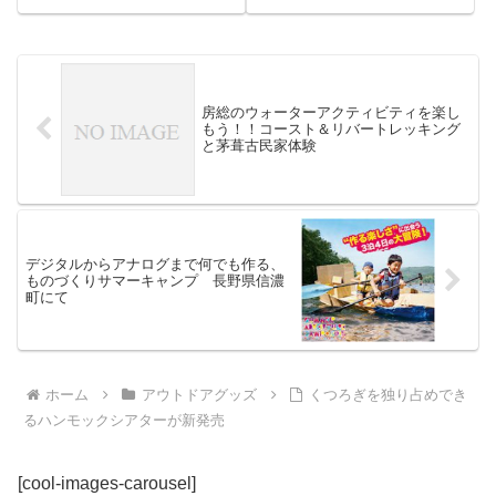
み自転車「140-S HakoVelo
Epico（ハコベロ エピコ）」が発
売されました。旅行先やキャンプ
地へ車で出かけて、観光エリア内
やキャンプ場内...
房総のウォーターアクティビティを楽し
もう！！コースト＆リバートレッキング
と茅葺古民家体験
デジタルからアナログまで何でも作る、
ものづくりサマーキャンプ 長野県信濃
町にて
ホーム
アウトドアグッズ
くつろぎを独り占めでき
るハンモックシアターが新発売
[cool-images-carousel]