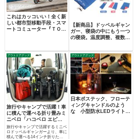
これはカッコいい！全く新
しい都市型移動手段・スマ
【新商品】ドッペルギャン
ートコミューター『ＴＯＷ
ガー、寝袋の中にもう一つ
Ｎ７ ＥＡＳＹＦＯＬＤ』
の寝袋。温度調整、複数人
利用が可能な 寝袋を発
売。
アウトドアグッズ
アウトドアグッズ
日本ポステック、フローテ
ィングキャンドルのよう
旅行やキャンプで活躍！車
な 小型防水LEDライト
に積んで運べる折り畳みミ
「MOGICS（モジック
ニベロ「ハコベロ エピ
ス）」取扱開始
コ」発売
旅行やキャンプで活躍するミニベ
ロドッペルギャンガーより、車に
積んで運べる14インチ折りたた