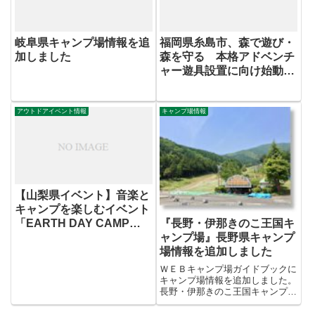
岐阜県キャンプ場情報を追
福岡県糸島市、森で遊び・
加しました
森を守る 本格アドベンチ
ャー遊具設置に向け始動
「樋の口ハイランド」
アウトドアイベント情報
キャンプ場情報
【山梨県イベント】音楽と
キャンプを楽しむイベント
「EARTH DAY CAMP
『長野・伊那きのこ王国キ
Natural High! 2012」開催
ャンプ場』長野県キャンプ
場情報を追加しました
ＷＥＢキャンプ場ガイドブックに
キャンプ場情報を追加しました。
長野・伊那きのこ王国キャンプ場
（長野 キャンプ場）【キャンプ
場紹介】スキー場の自然と傾斜を