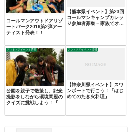
【熊本県イベント】第23回
コールマンキャンプカレッ
コールマンアウトドアリゾ
ジ参加者募集 – 家族でオー
ートパーク2016第2弾アー
トキャンプデビュー！
ティスト発表！！
アウトドアイベント情報
アウトドアイベント情報
【神奈川県イベント】スワ
ンボートで行こう！「はじ
公園を親子で散策し、記念
めてのたき火料理」
撮影をしながら環境問題の
クイズに挑戦しよう！『Ａ
Ｒオリエンテーリング・ワ
ークショップ』11月16日
（土）開催