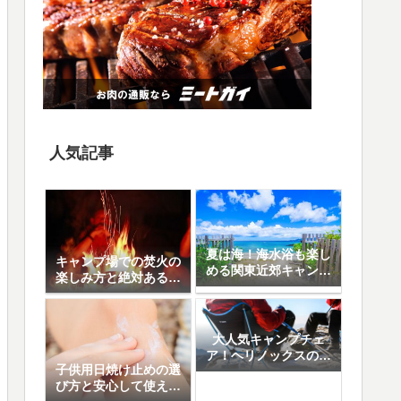
人気記事
夏は海！海水浴も楽し
キャンプ場での焚火の
める関東近郊キャンプ
楽しみ方と絶対あると
場10選
便利なアイテム8選
大人気キャンプチェ
ア！ヘリノックスの魅
子供用日焼け止めの選
力と人気の5モデル徹
び方と安心して使える
底比較