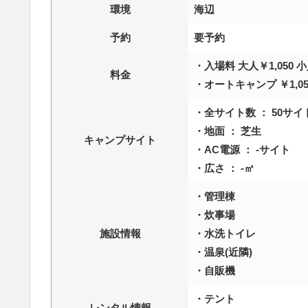
環境
海辺
予約
要予約
・入場料 大人￥1,050 小
料金
・オートキャンプ ￥1,05
・全サイト数 ： 50サイ
・地面 ： 芝生
キャンプサイト
・AC電源 ： -サイト
・広さ ： -㎡
・管理棟
・炊事場
施設情報
・水洗トイレ
・温泉(近隣)
・自販機
・テント
レンタル情報