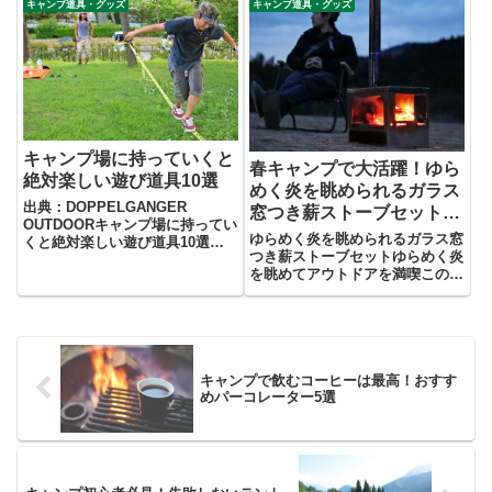
レートして使える電池式ランタン
キャンプ道具・グッズ
キャンプ道具・グッズ
のワンシーンをこうばしい香りと
「ロジックランタン」が発売され
共に豊かにしてくれる「コーヒ
ました。ロジックランタンは、2
ー」アウトドアで食べる食事がい
つのランタンがマグネットによ
つ...
り...
キャンプ場に持っていくと
春キャンプで大活躍！ゆら
絶対楽しい遊び道具10選
めく炎を眺められるガラス
出典：DOPPELGANGER
窓つき薪ストーブセット
OUTDOORキャンプ場に持ってい
「スケスケのまきちゃん」
ゆらめく炎を眺められるガラス窓
くと絶対楽しい遊び道具10選キ
つき薪ストーブセットゆらめく炎
ャンプ場での楽しみ方は人それぞ
を眺めてアウトドアを満喫この数
れ。のんびりするのもよし、アク
日の間にずいぶん暖かくなってき
ティブに動き回るのもよし、自由
ました。20度を超える日も増え
に過ごせるのがキャンプのいいと
てきて、すっかり春めいてきてい
ころです。今回はいつもの...
ます。暖かくなってきて、そろそ
ろキャンプに行きたいなと思っ
て...
キャンプで飲むコーヒーは最高！おすす
めパーコレーター5選