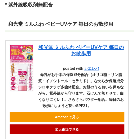
* 紫外線吸収剤無配合
和光堂 ミルふわ ベビーUVケア 毎日のお散歩用
和光堂 ミルふわ ベビーUVケア 毎日の
お散歩用
posted with
カエレバ
母乳がお手本の保湿成分配合（オリゴ糖・リン脂
質・イノシトール・セラミド）。なめらか保湿成分
シロキクラゲ多糖体配合。お肌のうるおいを保ちな
がら、紫外線から守ります。石けんで落とせて、白
くなりにくい！。さらさらパウダー配合。毎日のお
散歩にちょうど良いSPF21。
Amazonで見る
楽天市場で見る