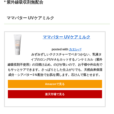
* 紫外線吸収剤無配合
ママバター UVケアミルク
ママバター UVケアミルク
posted with
カエレバ
みずみずしいテクスチャーでベタつかない、乳液タ
イプのロングUV-Aもカットするノンケミカル（紫外
線吸収剤不使用）の日焼け止め。のびが良いので、お子様や外出先で
もサッとケアできます。さっぱりとした仕上がりでも、天然由来保湿
成分・シアバター3％配合でお肌を潤します。石けんで落とせます。
Amazonで見る
楽天市場で見る