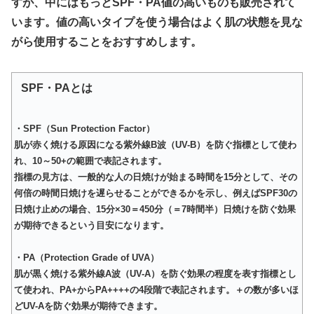
すが、中にはもっとSPF・PA値の高いものも販売されて
います。値の高いタイプを使う場合はよく肌の状態を見な
がら使用することをおすすめします。
SPF・PAとは
・SPF（Sun Protection Factor）
肌が赤く焼ける原因になる紫外線B波（UV-B）を防ぐ指標として使わ
れ、10～50+の範囲で表記されます。
指標の見方は、一般的な人の日焼けが始まる時間を15分として、その
何倍の時間日焼けを遅らせることができるかを示し、例えばSPF30の
日焼け止めの場合、15分×30＝450分（＝7時間半）日焼けを防ぐ効果
が期待できるという目安になります。
・PA（Protection Grade of UVA）
肌が黒く焼ける紫外線A波（UV-A）を防ぐ効果の程度を表す指標とし
て使われ、PA+からPA++++の4段階で表記されます。＋の数が多いほ
どUV-Aを防ぐ効果が期待できます。