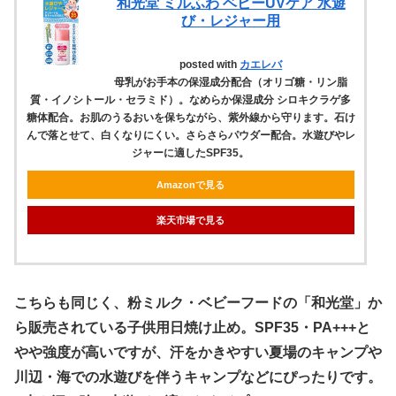
和光堂 ミルふわ ベビーUVケア 水遊
び・レジャー用
posted with
カエレバ
母乳がお手本の保湿成分配合（オリゴ糖・リン脂
質・イノシトール・セラミド）。なめらか保湿成分 シロキクラゲ多
糖体配合。お肌のうるおいを保ちながら、紫外線から守ります。石け
んで落とせて、白くなりにくい。さらさらパウダー配合。水遊びやレ
ジャーに適したSPF35。
Amazonで見る
楽天市場で見る
こちらも同じく、粉ミルク・ベビーフードの「和光堂」か
ら販売されている子供用日焼け止め。SPF35・PA+++と
やや強度が高いですが、汗をかきやすい夏場のキャンプや
川辺・海での水遊びを伴うキャンプなどにぴったりです。