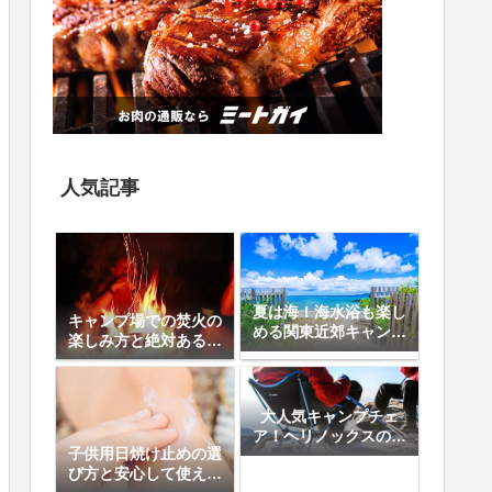
人気記事
夏は海！海水浴も楽し
キャンプ場での焚火の
める関東近郊キャンプ
楽しみ方と絶対あると
場10選
便利なアイテム8選
大人気キャンプチェ
ア！ヘリノックスの魅
子供用日焼け止めの選
力と人気の5モデル徹
び方と安心して使える
底比較