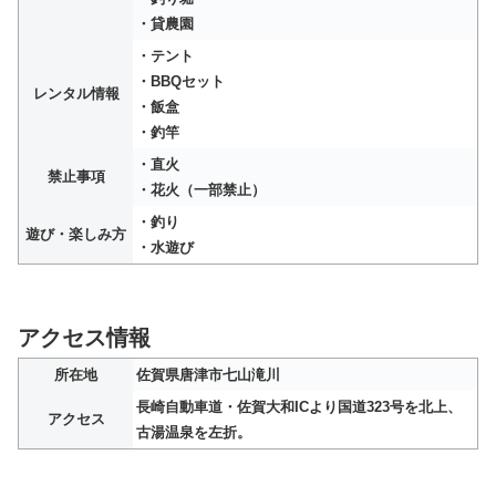
・貸農園
・テント
・BBQセット
レンタル情報
・飯盒
・釣竿
・直火
禁止事項
・花火（一部禁止）
・釣り
遊び・楽しみ方
・水遊び
アクセス情報
所在地
佐賀県唐津市七山滝川
長崎自動車道・佐賀大和ICより国道323号を北上、
アクセス
古湯温泉を左折。