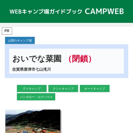
PR
山間のキャンプ場
おいでな菜園
（閉鎖）
佐賀県唐津市七山滝川
デイキャンプ
テントキャンプ
オートキャンプ
バンガロー・ログハウス