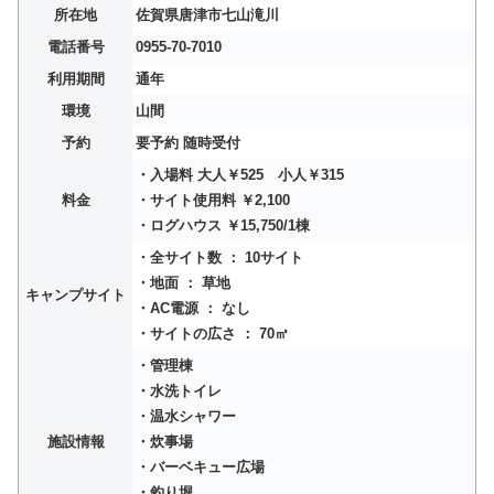
所在地
佐賀県唐津市七山滝川
電話番号
0955-70-7010
利用期間
通年
環境
山間
予約
要予約 随時受付
・入場料 大人￥525 小人￥315
料金
・サイト使用料 ￥2,100
・ログハウス ￥15,750/1棟
・全サイト数 ： 10サイト
・地面 ： 草地
キャンプサイト
・AC電源 ： なし
・サイトの広さ ： 70㎡
・管理棟
・水洗トイレ
・温水シャワー
施設情報
・炊事場
・バーベキュー広場
・釣り堀