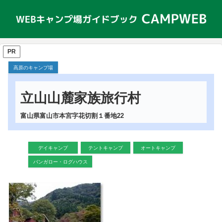
PR
高原のキャンプ場
立山山麓家族旅行村
富山県富山市本宮字花切割１番地22
デイキャンプ
テントキャンプ
オートキャンプ
バンガロー・ログハウス