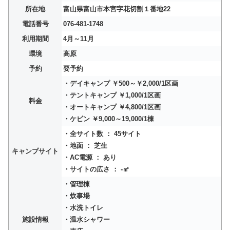
所在地
富山県富山市本宮字花切割１番地22
電話番号
076-481-1748
利用期間
4月～11月
環境
高原
予約
要予約
・デイキャンプ ￥500～￥2,000/1区画
・テントキャンプ ￥1,000/1区画
料金
・オートキャンプ ￥4,800/1区画
・ケビン ￥9,000～19,000/1棟
・全サイト数 ： 45サイト
・地面 ： 芝生
キャンプサイト
・AC電源 ： あり
・サイトの広さ ： -㎡
・管理棟
・炊事場
・水洗トイレ
施設情報
・温水シャワー