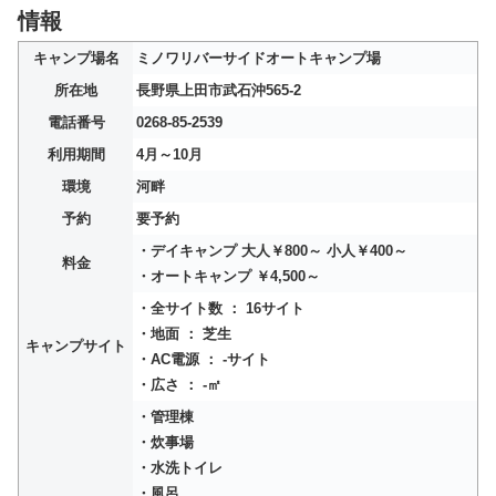
情報
キャンプ場名
ミノワリバーサイドオートキャンプ場
所在地
長野県上田市武石沖565-2
電話番号
0268-85-2539
利用期間
4月～10月
環境
河畔
予約
要予約
・デイキャンプ 大人￥800～ 小人￥400～
料金
・オートキャンプ ￥4,500～
・全サイト数 ： 16サイト
・地面 ： 芝生
キャンプサイト
・AC電源 ： -サイト
・広さ ： -㎡
・管理棟
・炊事場
・水洗トイレ
・風呂