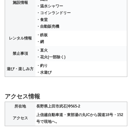
施設情報
・温水シャワー
・コインランドリー
・食堂
・自動販売機
・鉄板
レンタル情報
・網
・直火
禁止事項
・花火(一部除く)
・釣り
遊び・楽しみ方
・水遊び
アクセス情報
所在地
長野県上田市武石沖565-2
上信越自動車道・東部湯の丸ICから国道18号・152
アクセス
号で現地へ。