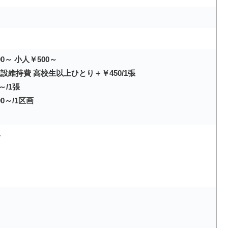
0～ 小人￥500～
施設維持費 高校生以上ひとり＋￥450/1張
～/1張
0～/1区画
ト