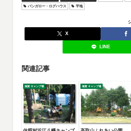
バンガロー・ログハウス
平地
X
LINE
関連記事
滋賀 キャンプ場
滋賀 キャンプ場
休暇村近江八幡キャンプ
高取山ふれあい公園