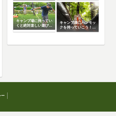
日焼け止め5選
キャンプ場に持ってい
キャンプ場にハンモッ
くと絶対楽しい遊び道
クを持っていこう！お
具10選
すすめハンモック5選
シー