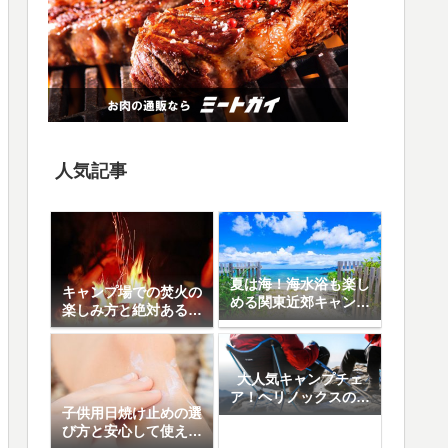
人気記事
夏は海！海水浴も楽し
キャンプ場での焚火の
める関東近郊キャンプ
楽しみ方と絶対あると
場10選
便利なアイテム8選
大人気キャンプチェ
ア！ヘリノックスの魅
子供用日焼け止めの選
力と人気の5モデル徹
び方と安心して使える
底比較