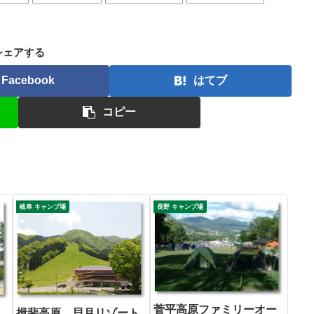
シェアする
Facebook
はてブ
コピー
岐阜 キャンプ場
長野 キャンプ場
菅平高原ファミリーオー
揖斐高原 貝月リゾート