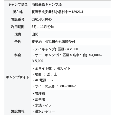
キャンプ場名
雨飾高原キャンプ場
所在地
長野県北安曇郡小谷村中土18926-1
電話番号
0261-85-1045
利用期間
5月～11月初旬
環境
山間
予約
要予約 4月1日から随時受付
・デイキャンプ(1区画) ￥2,000
料金
・オートキャンプ(１区画５名車１台) ￥4,000～
￥5,000
・全サイト数 ： 42サイト
・地面 ： 芝、土
キャンプサイト
・AC電源 ： -
・サイトの広さ ： 80～100㎡
・管理棟
・炊事場
・水洗トイレ
施設情報
・温水シャワー