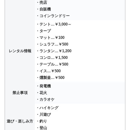
・売店
・自販機
・コインランドリー
・テント…￥3,000～
・タープ
・マット…￥100
・シュラフ…￥500
レンタル情報
・ランタン…￥1,200
・コンロ…￥1,500
・テーブル…￥500
・イス…￥500
・燻製釜…￥500
・発電機
禁止事項
・花火
・カラオケ
・ハイキング
・川遊び
遊び・楽しみ方
・釣り
・登山