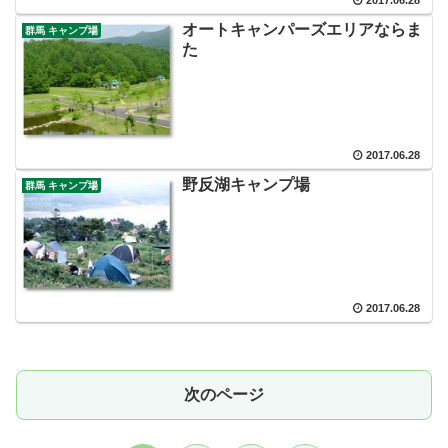
オートキャンパーズエリアならま
群馬 キャンプ場
た
2017.06.28
野反湖キャンプ場
群馬 キャンプ場
2017.06.28
次のページ