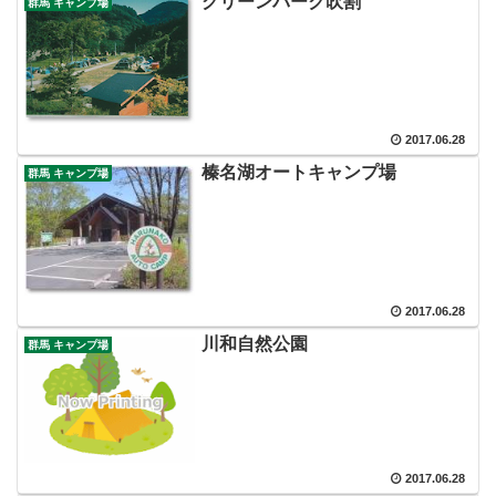
グリーンパーク吹割
群馬 キャンプ場
2017.06.28
榛名湖オートキャンプ場
群馬 キャンプ場
2017.06.28
川和自然公園
群馬 キャンプ場
2017.06.28