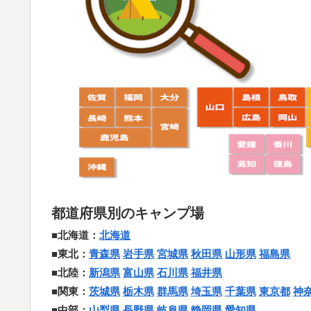
都道府県別のキャンプ場
■北海道：
北海道
■東北：
青森県
岩手県
宮城県
秋田県
山形県
福島県
■北陸：
新潟県
富山県
石川県
福井県
■関東：
茨城県
栃木県
群馬県
埼玉県
千葉県
東京都
神
■中部：
山梨県
長野県
岐阜県
静岡県
愛知県