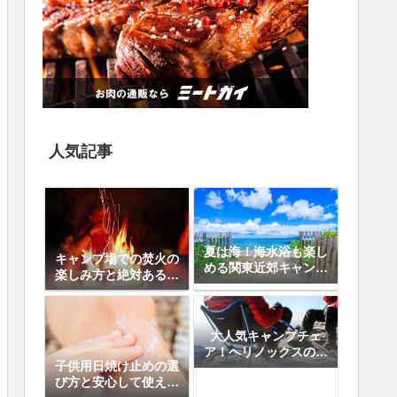
人気記事
夏は海！海水浴も楽し
キャンプ場での焚火の
める関東近郊キャンプ
楽しみ方と絶対あると
場10選
便利なアイテム8選
大人気キャンプチェ
ア！ヘリノックスの魅
子供用日焼け止めの選
力と人気の5モデル徹
び方と安心して使える
底比較