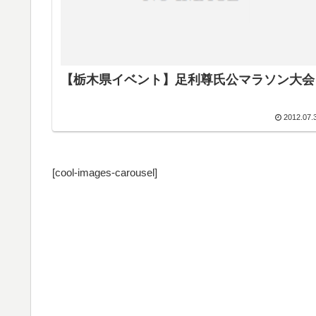
【栃木県イベント】足利尊氏公マラソン大会
2012.07.
[cool-images-carousel]