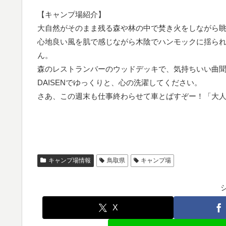
【キャンプ場紹介】
大自然がそのまま残る森や林の中で焚き火をしながら
心地良い風を肌で感じながら木陰でハンモックに揺ら
ん。
森のレストランバーのウッドデッキで、気持ちいい曲聞
DAISENでゆっくりと、心の洗濯してください。
さあ、この週末も仕事終わらせて車とばすぞー！「大
キャンプ場情報
鳥取県
キャンプ場
X