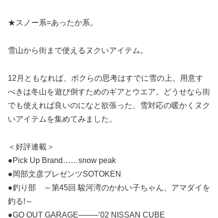
★スノー系=あったか系。
雪山から街まで使えるヌクいアイテム。
12月ともなれば、ボクらの思考はすでに雪の上。用意す
べきは冬山を遊び倒すためのギアとウエア。どうせなら街
でも使えれば良いのになと欲張った、雪対応の暖かくヌク
いアイテムを集めてみました。
＜好評連載＞
●Pick Up Brand……snow peak
●岡部文彦プレゼンツSOTOKEN
●釣り部 ～第45回 駿河湾のかわい子ちゃん、アマダイを
釣る!～
●GO OUT GARAGE——–’02 NISSAN CUBE