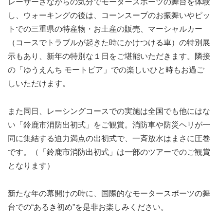
レーサーさながらの気分でモータースポーツの舞台を体験
し、ウォーキングの後は、コーンスープのお振舞いやピッ
トでの三重県の特産物・お土産の販売、マーシャルカー
（コースでトラブルが起きた時にかけつける車）の特別展
示もあり、新年の特別な１日をご堪能いただきます。隣接
の「ゆうえんち モートピア」での楽しいひと時もお過ご
しいただけます。
また同日、レーシングコースでの実施は全国でも他にはな
い「鈴鹿市消防出初式」をご観賞。消防車や防災ヘリが一
同に集結する迫力満点の出初式で、一斉放水はまさに圧巻
です。（「鈴鹿市消防出初式」は一部のツアーでのご観賞
となります）
新たな年の幕開けの時に、国際的なモータースポーツの舞
台での“あるき初め”を是非お楽しみください。