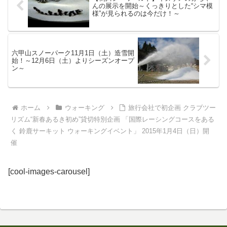
んの展示を開始～くっきりとした“シマ模
様”が見られるのは今だけ！～
六甲山スノーパーク11月1日（土）造雪開
始！～12月6日（土）よりシーズンオープ
ン～
ホーム
ウォーキング
旅行会社で初企画 クラブツー
リズム“新春あるき初め”貸切特別企画 「国際レーシングコースをある
く 鈴鹿サーキット ウォーキングイベント」 2015年1月4日（日）開
催
[cool-images-carousel]