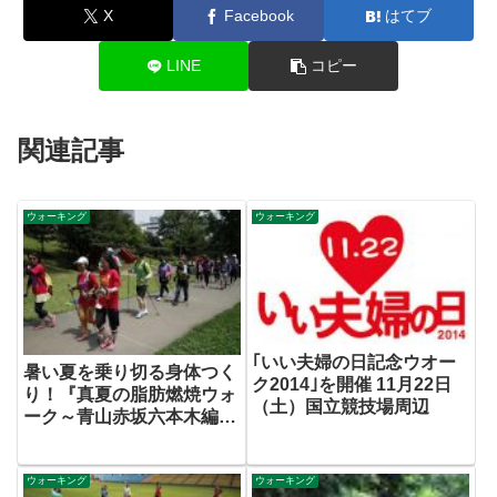
X
Facebook
はてブ
LINE
コピー
関連記事
ウォーキング
ウォーキング
｢いい夫婦の日記念ウオー
暑い夏を乗り切る身体つく
ク2014｣を開催 11月22日
り！『真夏の脂肪燃焼ウォ
（土）国立競技場周辺
ーク～青山赤坂六本木編』
開催！
ウォーキング
ウォーキング