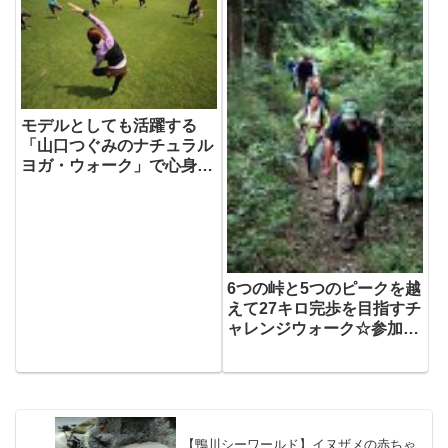
モデルとしても活躍する
「山口つぐみのナチュラル
ヨガ・ウォーク」で心身と
もにニュートラルに
6つの峠と5つのピークを越
えて27キロ完歩を目指すチ
ャレンジウォーク☆参加者
大募集中
【鴨川シーワールド】イヌザメの赤ちゃ