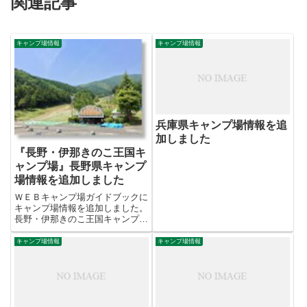
関連記事
キャンプ場情報
キャンプ場情報
兵庫県キャンプ場情報を追
加しました
『長野・伊那きのこ王国キ
ャンプ場』長野県キャンプ
場情報を追加しました
ＷＥＢキャンプ場ガイドブックに
キャンプ場情報を追加しました。
長野・伊那きのこ王国キャンプ場
（長野 キャンプ場）【キャンプ
場紹介】スキー場の自然と傾斜を
キャンプ場情報
キャンプ場情報
利用し、キャンプが楽しめます。
夜は外灯が無い為、星空と伊那谷
の夜景がとても綺麗に見られま...