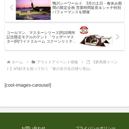
鴨川シーワールド 3月の土日・春休み期
間の限定企画 営業時間延長＆シャチ特別
パフォーマンスを開催
コールマン、マスターシリーズ(R)10周年
記念限定モデルのテント「ウェザーマス
ター(R)ワイド２ルーム コクーンリミテッ
ド」を1月下旬に発売【コールマンジャパ
ン新製品情報】
ホーム
アウトドアイベント情報
【群馬県イベン
ト】4/5好天を狙って行く「春の谷川岳日帰り登山」
[cool-images-carousel]
お問い合わせ
プライバシーポリシー