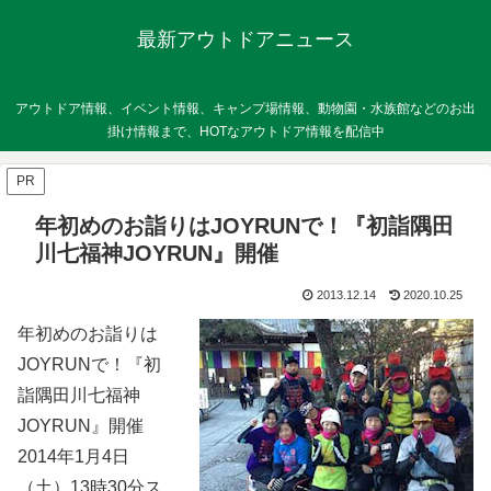
最新アウトドアニュース
アウトドア情報、イベント情報、キャンプ場情報、動物園・水族館などのお出
掛け情報まで、HOTなアウトドア情報を配信中
PR
年初めのお詣りはJOYRUNで！『初詣隅田
川七福神JOYRUN』開催
2013.12.14
2020.10.25
年初めのお詣りは
JOYRUNで！『初
詣隅田川七福神
JOYRUN』開催
2014年1月4日
（土）13時30分ス