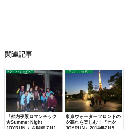
関連記事
マラソン・ジョギング
マラソン・ジョギング
『都内夜景ロマンチック
東京ウォーターフロントの
★Summer Night
夕暮れを楽しむ！『七夕
JOYRUN 』を開催 7月12
JOYRUN』2014年7月5日