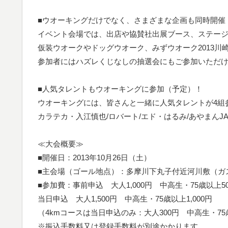
■ウオーキングだけでなく、さまざまな企画も同時開催
イベント会場では、出店や協賛社出展ブース、ステー
仮装ウオークやドッグウオーク、みずウオーク2013川
参加者にはハズレくじなしの抽選会にもご参加いただ
■人気タレントもウオーキングに参加（予定）！
ウオーキングには、皆さんと一緒に人気タレントが4組
カラテカ・入江慎也/ロバート/エド・はるみ/あやまんJA
≪大会概要≫
■開催日：2013年10月26日（土）
■主会場（ゴール地点）：多摩川下丸子付近河川敷（ガ
■参加費：事前申込 大人1,000円 中高生・75歳以上5
当日申込 大人1,500円 中高生・75歳以上1,000円
（4kmコースは当日申込のみ：大人300円 中高生・75
※振込手数料又は登録手数料が別途かかります。