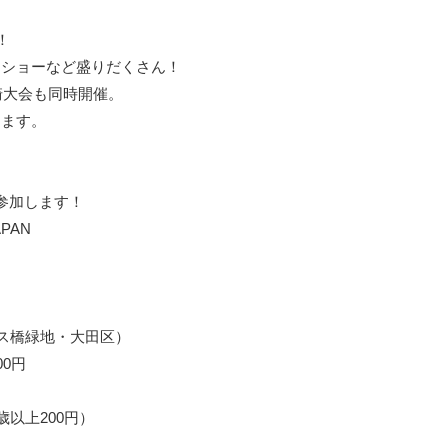
！
ジショーなど盛りだくさん！
崎大会も同時開催。
けます。
参加します！
PAN
ス橋緑地・大田区）
00円
歳以上200円）