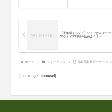
【千葉県イベント】ソトごはんクラブ
アウトドア料理を始めよう！～
ホーム
ウォーキング
第6回多摩川ウオーキン
[cool-images-carousel]