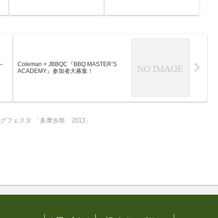
～
Coleman × JBBQC『BBQ MASTER’S
ACADEMY』参加者大募集！
グフェスタ 「多摩歩祭 2013」