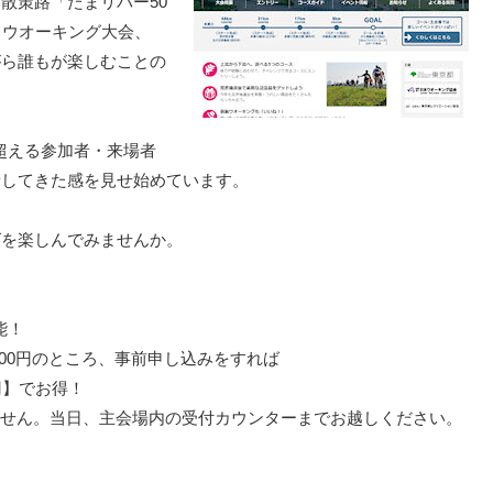
散策路「たまリバー50
るウオーキング大会、
がら誰もが楽しむことの
。
を超える参加者・来場者
着してきた感を見せ始めています。
グを楽しんでみませんか。
能！
,000円のところ、事前申し込みをすれば
円】でお得！
ません。当日、主会場内の受付カウンターまでお越しください。