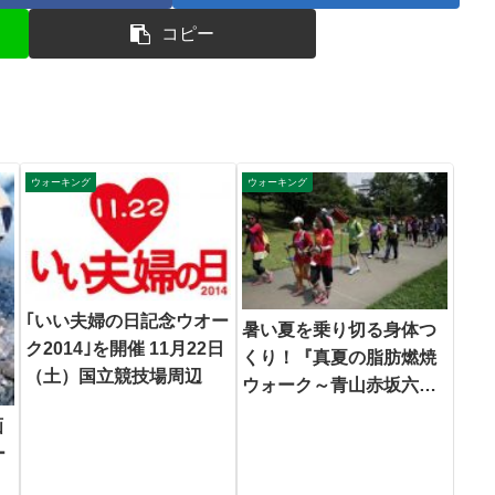
コピー
ウォーキング
ウォーキング
｢いい夫婦の日記念ウオー
暑い夏を乗り切る身体つ
ク2014｣を開催 11月22日
くり！『真夏の脂肪燃焼
（土）国立競技場周辺
ウォーク～青山赤坂六本
木編』開催！
画
ー
】