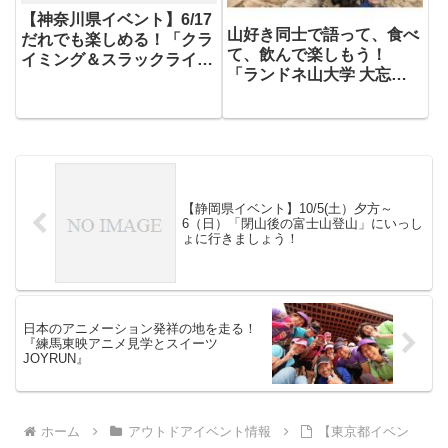
【神奈川県イベント】6/17
山好き同士で語って、食べ
だれでも楽しめる！「クラ
て、飲んで楽しもう！
イミング＆スラックライ
「ランドネ山大学 大忘年
ン」
会」12月6日（土）開催
【静岡県イベント】10/5(土）夕方～
6（日）「閉山後の富士山登山」にいっし
ょに行きましょう！
日本のアニメーション発祥の地を走る！
『練馬東映アニメ見学とスイーツ
JOYRUN』
ホーム
アウトドアイベント情報
【東京都イベン